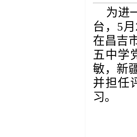
为进
台，
5
在昌吉
五中学
敏，新
并担任
习。