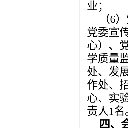
业
；
（
6
）
党委宣
心）、
学质量
处、
发
作处、
心、实
责人
1
名
四、