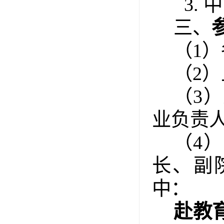
3.
中
三、
（1）
（2）
（3）
业负责
（4）
长、副
中：
赴教